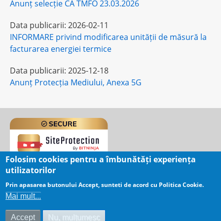
Anunț selecție CA TMFO 23.03.2026
Data publicarii:
2026-02-11
INFORMARE privind modificarea unității de măsură la
facturarea energiei termice
Data publicarii:
2025-12-18
Anunț Protecția Mediului, Anexa 5G
Folosim cookies pentru a îmbunătăți experiența
utilizatorilor
User
Log in
Prin apasarea butonului Accept, sunteti de acord cu Politica Cookie.
menu
Mai mult...
Date distributie energie electrica
(acces restrictionat)
Accept
Nu, mulțumesc