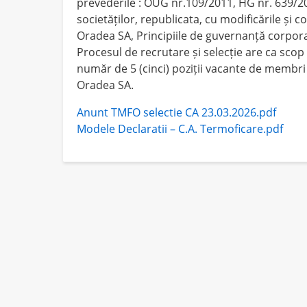
prevederile : OUG nr.109/2011, HG nr. 639/2
societăților, republicata, cu modificările și c
Oradea SA, Principiile de guvernanță corpor
Procesul de recrutare și selecție are ca scop
număr de 5 (cinci) poziții vacante de membri 
Oradea SA.
Anunt TMFO selectie CA 23.03.2026.pdf
Modele Declaratii – C.A. Termoficare.pdf