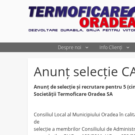
Despre noi
Info Clienți
Anunț selecție 
Anunț de selecție și recrutare pentru 5 (ci
Societății Termoficare Oradea SA
Consiliul Local al Municipiului Oradea în cal
de
selecție a membrilor Consiliului de Administ