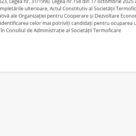
023, Legea nr. 31/1990, Legea nr.158 din 17 octombrie 2025 
ompletările ulterioare, Actul Constitutiv al Societății Termofi
ativă ale Organizației pentru Cooperare și Dezvoltare Econo
 identificarea celor mai potriviți candidați pentru ocuparea 
în Consiliul de Administrație al Societății Termoficare