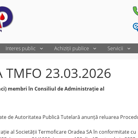
Interes public
Achiziții publice
Servicii
CA TMFO 23.03.2026
nci) membri în Consiliul de Administrație al
itate de Autoritatea Publică Tutelară anunță reluarea Procedu
rație al Societății Termoficare Oradea SA în conformitate cu