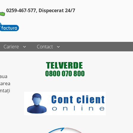
0259-467-577,
Dispecerat 24/7
Cariere
Contact
eaua
zarea
ntați