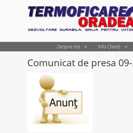
Despre noi
Info Clienți
Comunicat de presa 09-